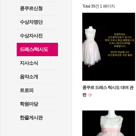
Total 39건
1 페이지
콩쿠르신청
수상자명단
수상자사진
드레스/턱시도
지사소식
음악소개
콩쿠르 드레스 턱시도 대여 관
트로피
련
학원마당
한줄게시판