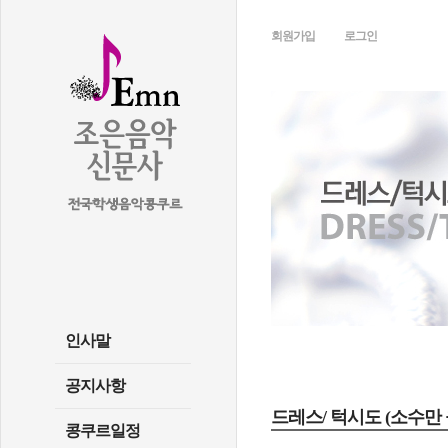
회원가입
로그인
인사말
공지사항
드레스/ 턱시도 (소수만
콩쿠르일정